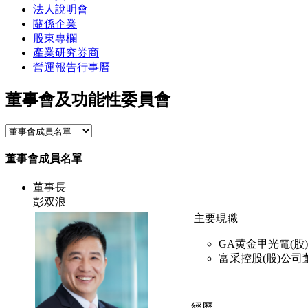
法人說明會
關係企業
股東專欄
產業研究券商
營運報告行事曆
董事會及功能性委員會
董事會成員名單
董事長
彭双浪
主要現職
GA黄金甲光電(
富采控股(股)公司
經歷